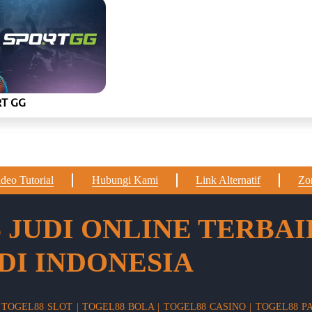
T GG
deo Tutorial
Hubungi Kami
Link Alternatif
Zo
 JUDI ONLINE TERBAI
 DI INDONESIA
TOGEL88 SLOT |
TOGEL88 BOLA |
TOGEL88 CASINO |
TOGEL88 PA