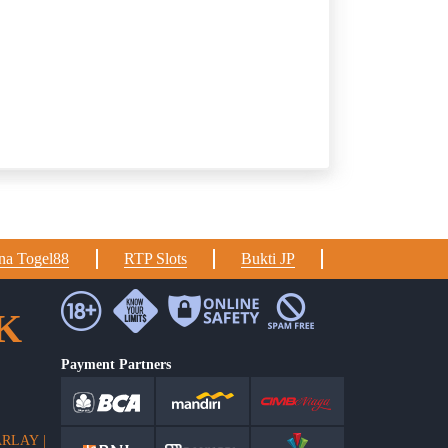
na Togel88
RTP Slots
Bukti JP
K
Payment Partners
RLAY |