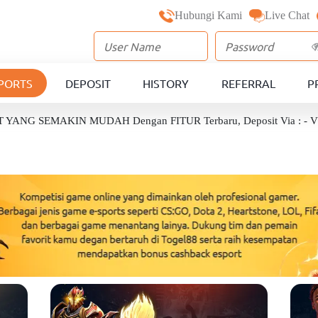
Hubungi Kami
Live Chat
PORTS
DEPOSIT
HISTORY
REFERRAL
P
MAKIN MUDAH Dengan FITUR Terbaru, Deposit Via : - VIRTUAL ACCO