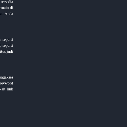
tersedia
rmain di
gan Anda
 seperti
 seperti
tus judi
engakses
 keyword
ait link