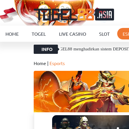
HOME
TOGEL
LIVE CASINO
SLOT
ES
INFO
TOGEL88 menghadirkan sistem DEPOSIT YANG SE
Home |
Esports